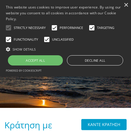
×
This website uses cookies to improve user experience. By using our
website you consent to all cookies in accordance with our Cookie
Policy.
STRICTLY NECESSARY
PERFORMANCE
TARGETING
FUNCTIONALITY
UNCLASSIFIED
MENU
SHOW DETAILS
ΑΡΧΙΚΗ
ΚΆΝΤΕ ΚΡΆΤΗΣΗ
ACCEPT ALL
DECLINE ALL
B
ΦΩΤΟΓΡΑΦΊΕΣ
POWERED BY COOKIESCRIPT
B
THINGS TO DO
B
ΕΠΙΚΟΙΝΩΝΊΑ
B
TRAVEL WITH BESAFE
B
[ DATA PROTECTION ]
PRIVACY POLICY
Κράτηση με
ΚΑΝΤΕ ΚΡΑΤΗΣΗ