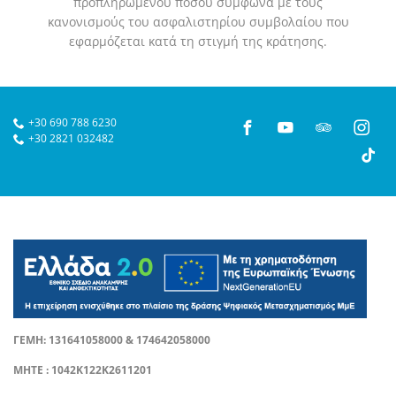
προπληρωμένου ποσού σύμφωνα με τους
κανονισμούς του ασφαλιστηρίου συμβολαίου που
εφαρμόζεται κατά τη στιγμή της κράτησης.
+30 690 788 6230
+30 2821 032482
ΓΕΜΗ: 131641058000 & 174642058000
ΜΗΤΕ : 1042Κ122Κ2611201