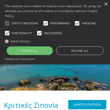
×
This website uses cookies to improve user experience. By using our
website you consent to all cookies in accordance with our Cookie
Policy.
STRICTLY NECESSARY
PERFORMANCE
TARGETING
FUNCTIONALITY
UNCLASSIFIED
MENU
SHOW DETAILS
ΑΡΧΙΚΗ
ΚΆΝΤΕ ΚΡΆΤΗΣΗ
ACCEPT ALL
DECLINE ALL
B
ΦΩΤΟΓΡΑΦΊΕΣ
POWERED BY COOKIESCRIPT
B
THINGS TO DO
B
ΕΠΙΚΟΙΝΩΝΊΑ
B
TRAVEL WITH BESAFE
B
[ DATA PROTECTION ]
PRIVACY POLICY
Κριτικές Zinovia
ΚΑΝΤΕ ΚΡΑΤΗΣΗ