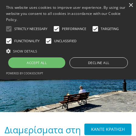
×
This website uses cookies to improve user experience. By using our
website you consent to all cookies in accordance with our Cookie
Policy.
STRICTLY NECESSARY
PERFORMANCE
TARGETING
FUNCTIONALITY
UNCLASSIFIED
MENU
SHOW DETAILS
ΑΡΧΙΚΗ
ΚΆΝΤΕ ΚΡΆΤΗΣΗ
ACCEPT ALL
DECLINE ALL
B
ΦΩΤΟΓΡΑΦΊΕΣ
POWERED BY COOKIESCRIPT
B
THINGS TO DO
B
ΕΠΙΚΟΙΝΩΝΊΑ
B
TRAVEL WITH BESAFE
B
[ DATA PROTECTION ]
PRIVACY POLICY
Διαμερίσματα στη
ΚΑΝΤΕ ΚΡΑΤΗΣΗ