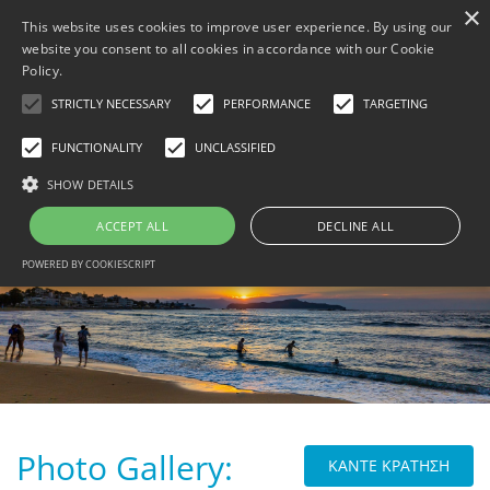
×
This website uses cookies to improve user experience. By using our
website you consent to all cookies in accordance with our Cookie
Policy.
STRICTLY NECESSARY
PERFORMANCE
TARGETING
FUNCTIONALITY
UNCLASSIFIED
MENU
SHOW DETAILS
ΑΡΧΙΚΗ
ΚΆΝΤΕ ΚΡΆΤΗΣΗ
ACCEPT ALL
DECLINE ALL
B
ΦΩΤΟΓΡΑΦΊΕΣ
POWERED BY COOKIESCRIPT
B
THINGS TO DO
B
ΕΠΙΚΟΙΝΩΝΊΑ
B
TRAVEL WITH BESAFE
B
[ DATA PROTECTION ]
PRIVACY POLICY
Photo Gallery:
ΚΑΝΤΕ ΚΡΑΤΗΣΗ