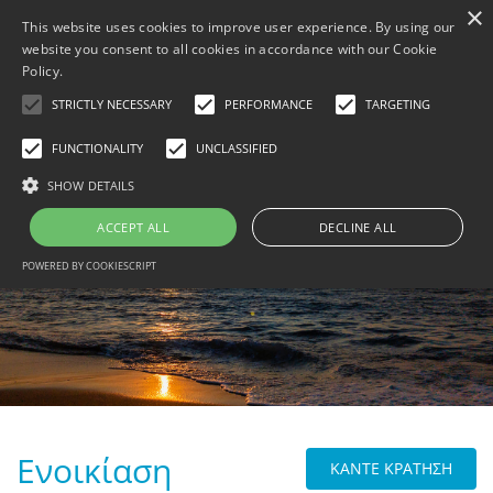
×
This website uses cookies to improve user experience. By using our
website you consent to all cookies in accordance with our Cookie
Policy.
STRICTLY NECESSARY
PERFORMANCE
TARGETING
FUNCTIONALITY
UNCLASSIFIED
MENU
SHOW DETAILS
ΑΡΧΙΚΗ
ΚΆΝΤΕ ΚΡΆΤΗΣΗ
ACCEPT ALL
DECLINE ALL
B
ΦΩΤΟΓΡΑΦΊΕΣ
POWERED BY COOKIESCRIPT
B
THINGS TO DO
B
ΕΠΙΚΟΙΝΩΝΊΑ
B
TRAVEL WITH BESAFE
B
[ DATA PROTECTION ]
PRIVACY POLICY
Ενοικίαση
ΚΑΝΤΕ ΚΡΑΤΗΣΗ