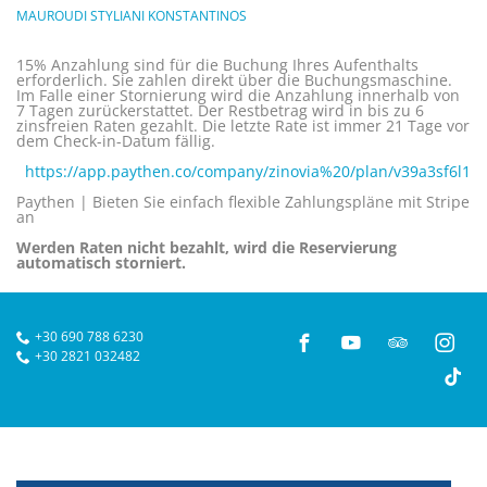
MAUROUDI STYLIANI KONSTANTINOS
15% Anzahlung sind für die Buchung Ihres Aufenthalts
erforderlich. Sie zahlen direkt über die Buchungsmaschine.
Im Falle einer Stornierung wird die Anzahlung innerhalb von
7 Tagen zurückerstattet. Der Restbetrag wird in bis zu 6
zinsfreien Raten gezahlt. Die letzte Rate ist immer 21 Tage vor
dem Check-in-Datum fällig.
https://app.paythen.co/company/zinovia%20/plan/v39a3sf6l1
Paythen | Bieten Sie einfach flexible Zahlungspläne mit Stripe
an
Werden Raten nicht bezahlt, wird die Reservierung
automatisch storniert.
+30 690 788 6230
+30 2821 032482