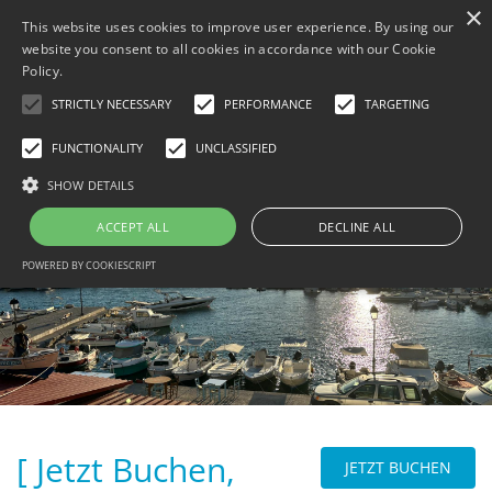
×
This website uses cookies to improve user experience. By using our
website you consent to all cookies in accordance with our Cookie
Policy.
STRICTLY NECESSARY
PERFORMANCE
TARGETING
FUNCTIONALITY
UNCLASSIFIED
MENÜ
SHOW DETAILS
HOME
JETZT BUCHEN, SPÄTER
ACCEPT ALL
DECLINE ALL
B
GALERIE
POWERED BY COOKIESCRIPT
B
THINGS TO DO
B
KONTAKT
B
TRAVEL WITH BESAFE
B
[ DATA PROTECTION ]
PRIVACY POLICY
[ Jetzt Buchen,
JETZT BUCHEN