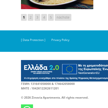
1
2
3
4
5
nächste
[ Data Protection ]
Privacy Policy
ΓΕΜΗ: 131641058000 & 174642058000
ΜΗΤΕ : 1042Κ122Κ2611201
© 2026 Zinovia Apartments. All rights reserved.