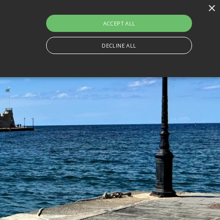
×
230
ACCEPT ALL
IE
THINGS TO DO
KONTAKT
TRAVEL WITH BESAFE
DECLINE ALL